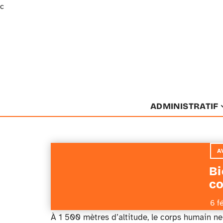
c
ADMINISTRATIF
A
Bi
co
6 f
À 1 500 mètres d’altitude, le corps humain ne 