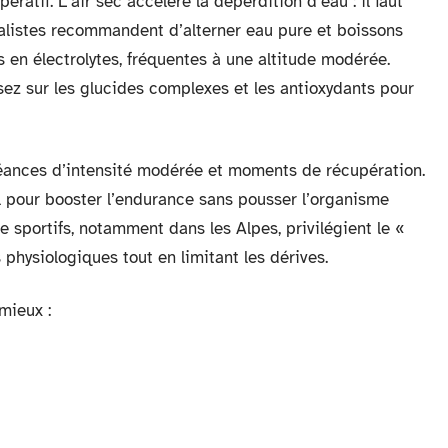
ratif. L’air sec accélère la déperdition d’eau : il faut
cialistes recommandent d’alterner eau pure et boissons
 en électrolytes, fréquentes à une altitude modérée.
isez sur les glucides complexes et les antioxydants pour
 séances d’intensité modérée et moments de récupération.
l pour booster l’endurance sans pousser l’organisme
 sportifs, notamment dans les Alpes, privilégient le «
s physiologiques tout en limitant les dérives.
mieux :