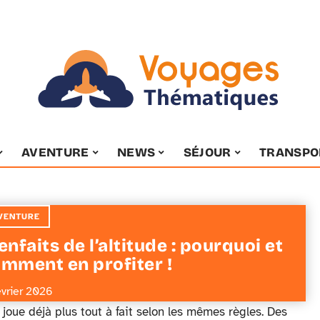
AVENTURE
NEWS
SÉJOUR
TRANSPO
VENTURE
enfaits de l’altitude : pourquoi et
mment en profiter !
évrier 2026
joue déjà plus tout à fait selon les mêmes règles. Des