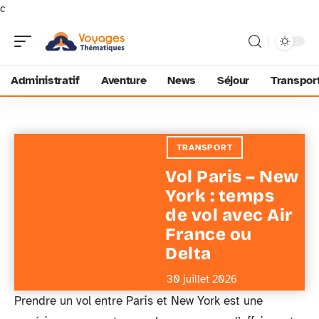
c
Administratif
Aventure
News
Séjour
Transpor
TRANSPORT
Vol Paris – New
York : temps
de vol avec Air
France ou
Delta
30 juillet 2026
Prendre un vol entre Paris et New York est une