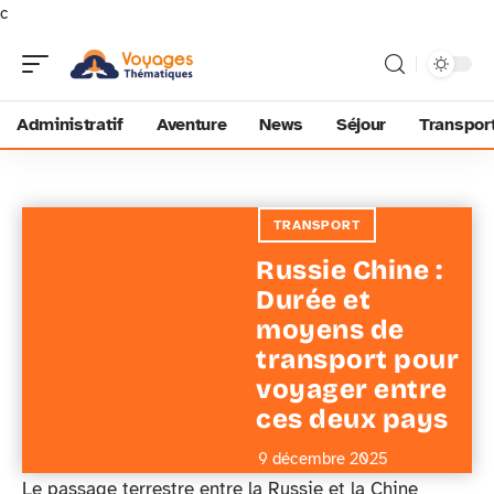
c
Administratif
Aventure
News
Séjour
Transpor
TRANSPORT
Russie Chine :
Durée et
moyens de
transport pour
voyager entre
ces deux pays
9 décembre 2025
Le passage terrestre entre la Russie et la Chine