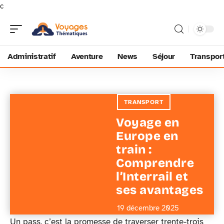
c
Administratif
Aventure
News
Séjour
Transpor
TRANSPORT
Voyage en
Europe en
train :
Comprendre
l’Interrail et
ses avantages
19 décembre 2025
Un pass, c’est la promesse de traverser trente-trois