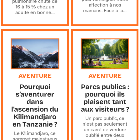
pulmonaire chute de
affection à nos
10 à 15 % chez un
mamans. Face à la
…
adulte en bonne
…
AVENTURE
AVENTURE
Pourquoi
Parcs publics :
s’aventurer
pourquoi ils
dans
plaisent tant
l’ascension du
aux visiteurs ?
Kilimandjaro
Un parc public, ce
en Tanzanie ?
n’est pas seulement
un carré de verdure
Le Kilimandjaro, ce
oublié entre deux
sommet majestueux