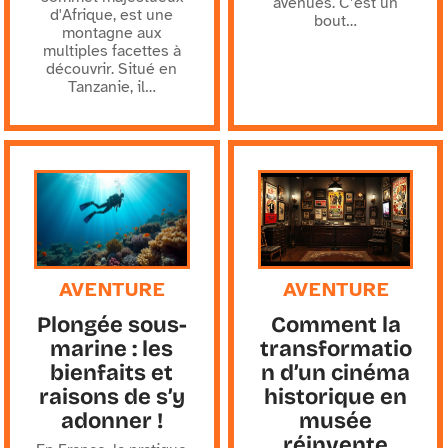
avenues. C’est un
d'Afrique, est une
bout
…
montagne aux
multiples facettes à
découvrir. Situé en
Tanzanie, il
…
AVENTURE
AVENTURE
Plongée sous-
Comment la
marine : les
transformatio
bienfaits et
n d’un cinéma
raisons de s’y
historique en
adonner !
musée
réinvente