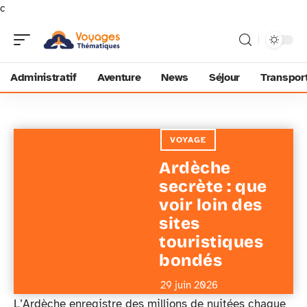
c
Administratif
Aventure
News
Séjour
Transpor
VOYAGE
Ardèche
secrète : que
voir loin des
sites
touristiques
bondés
29 juin 2026
L’Ardèche enregistre des millions de nuitées chaque