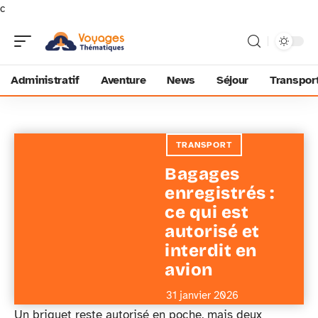
c
Administratif
Aventure
News
Séjour
Transpor
TRANSPORT
Bagages
enregistrés :
ce qui est
autorisé et
interdit en
avion
31 janvier 2026
Un briquet reste autorisé en poche, mais deux