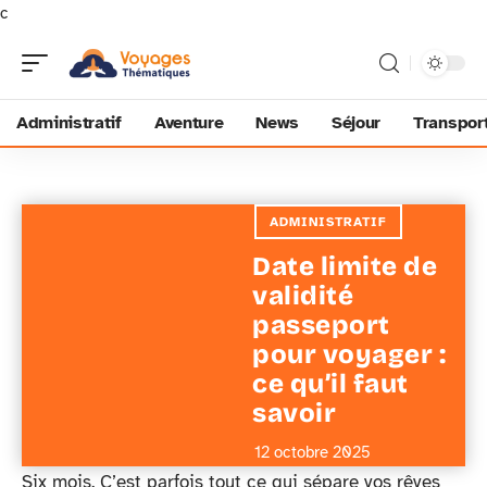
c
Administratif
Aventure
News
Séjour
Transpor
ADMINISTRATIF
Date limite de
validité
passeport
pour voyager :
ce qu’il faut
savoir
12 octobre 2025
Six mois. C’est parfois tout ce qui sépare vos rêves