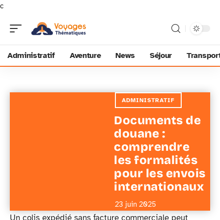
c
Administratif
Aventure
News
Séjour
Transpor
ADMINISTRATIF
Documents de
douane :
comprendre
les formalités
pour les envois
internationaux
23 juin 2025
Un colis expédié sans facture commerciale peut