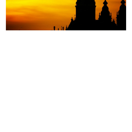
4 avril 2022
Faire organiser son voyage vers l’Italie
par une agence de voyage : les avantages
Recherche
Sous les projecteurs