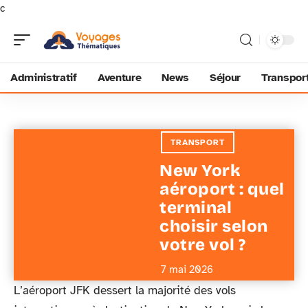
c
Administratif
Aventure
News
Séjour
Transpor
TRANSPORT
New York
aéroport : quel
terminal
choisir selon
votre vol ?
7 mai 2026
L’aéroport JFK dessert la majorité des vols