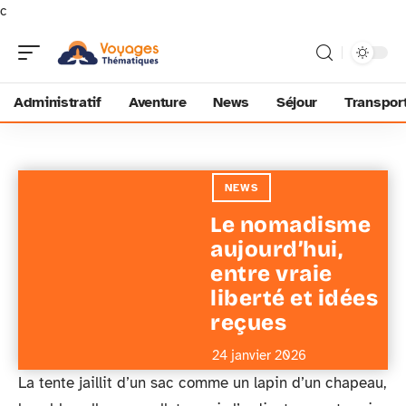
c
Administratif
Aventure
News
Séjour
Transpor
NEWS
Le nomadisme
aujourd’hui,
entre vraie
liberté et idées
reçues
24 janvier 2026
La tente jaillit d’un sac comme un lapin d’un chapeau,