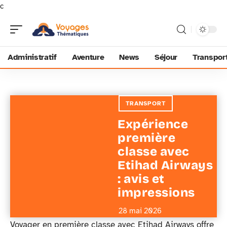
c
Administratif
Aventure
News
Séjour
Transpor
TRANSPORT
Expérience
première
classe avec
Etihad Airways
: avis et
impressions
28 mai 2026
Voyager en première classe avec Etihad Airways offre