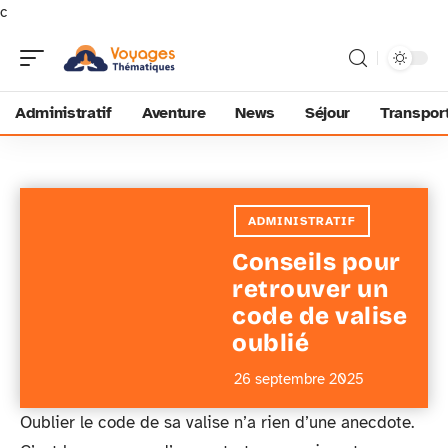
c
Administratif
Aventure
News
Séjour
Transpor
ADMINISTRATIF
Conseils pour
retrouver un
code de valise
oublié
26 septembre 2025
Oublier le code de sa valise n’a rien d’une anecdote.