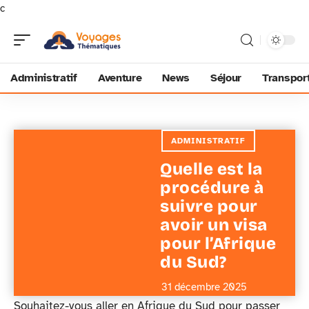
c
Administratif
Aventure
News
Séjour
Transpor
ADMINISTRATIF
Quelle est la
procédure à
suivre pour
avoir un visa
pour l’Afrique
du Sud?
31 décembre 2025
Souhaitez-vous aller en Afrique du Sud pour passer