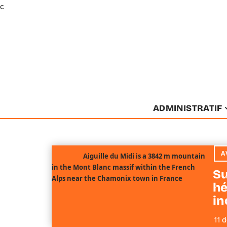
c
ADMINISTRATIF
A
Aiguille du Midi is a 3842 m mountain
in the Mont Blanc massif within the French
Su
Alps near the Chamonix town in France
hé
in
11 