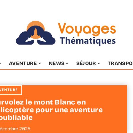
AVENTURE
NEWS
SÉJOUR
TRANSPO
VENTURE
rvolez le mont Blanc en
licoptère pour une aventure
oubliable
décembre 2025