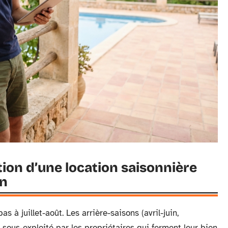
tion d’une location saisonnière
en
s à juillet-août. Les arrière-saisons (avril-juin,
sous-exploité par les propriétaires qui ferment leur bien